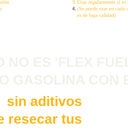
stión
Usar regularmente si es 
o
(Se puede usar en cada c
es de baja calidad)
O NO ES 'FLEX FUEL
O GASOLINA CON 
 sin aditivos 
 resecar tus 