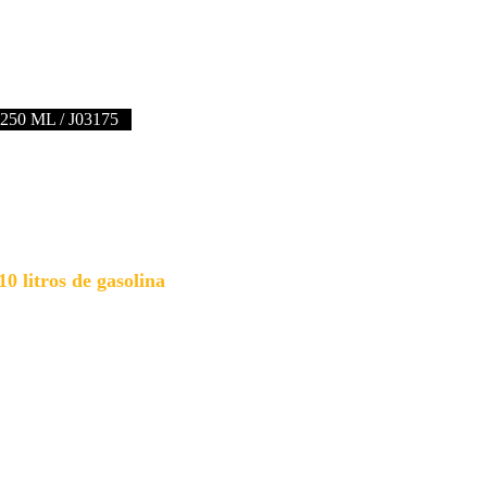
250 ML / J03175
0 litros de gasolina