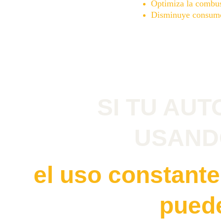
Optimiza la combu
Disminuye consum
SI TU AUT
USAND
el uso constante 
puede