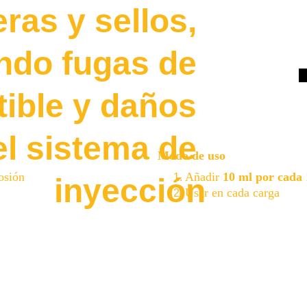
as y sellos, 
ndo fugas de 
ible y daños 
l sistema de 
Modo de uso
osión
Añadir 
10 ml por cada 1
inyección
Usar en cada carga