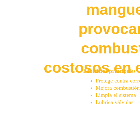
manguer
provoca
combust
costosos en e
Beneficios principales
Protege contra corr
Mejora combustión
Limpia el sistema
Lubrica válvulas