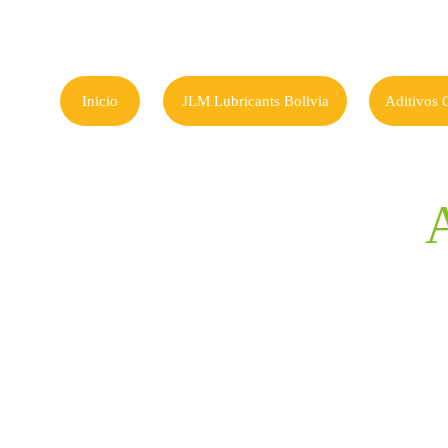
>
>
Inicio
JLM Lubricants Bolivia
Aditivos 
A