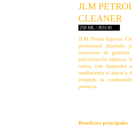
JLM PETROL
CLEANER
 250 ML / J03130
JLM Petrol Injector Cl
profesional diseñado p
inyectores de gasolina
pulverización óptimos. I
rutina, este limpiador
rendimiento al atacar y d
evitando la combustió
potencia.
Beneficios principales